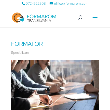
0724522308
office@formarom.com
FORMATOR
Specializare