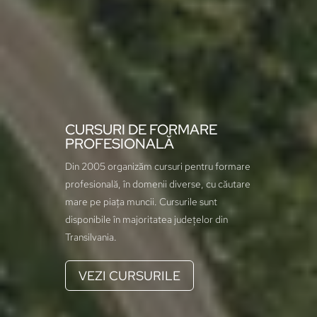
CURSURI DE FORMARE
PROFESIONALĂ
Din 2005 organizăm cursuri pentru formare
profesională, în domenii diverse, cu căutare
mare pe piața muncii. Cursurile sunt
disponibile în majoritatea județelor din
Transilvania.
VEZI CURSURILE