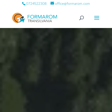
0724522308
office@formarom.com