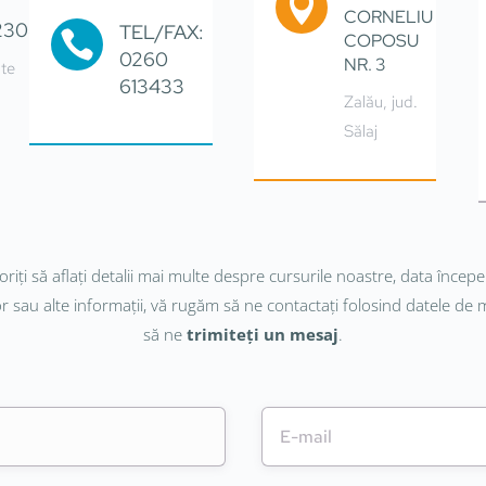

CORNELIU
2308
TEL/FAX:

COPOSU
0260
NR. 3
lte
613433
Zalău, jud.
Sălaj
riți să aflați detalii mai multe despre cursurile noastre, data începer
 sau alte informații, vă rugăm să ne contactați folosind datele de 
să ne
trimiteți un mesaj
.