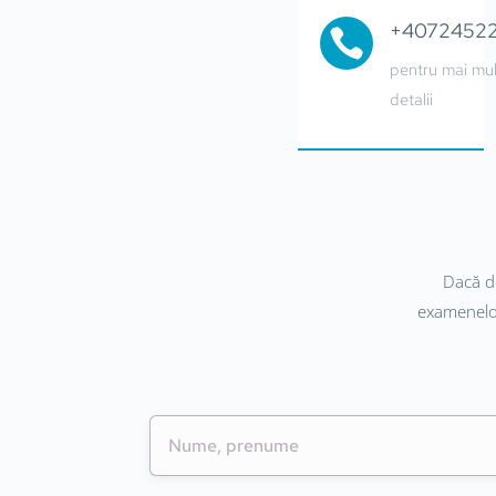
+4072452

pentru mai mu
detalii
Dacă do
examenelor