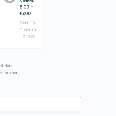
VINERI:
8:00 -
16:00
Sâmbătă,
Duminică
– ÎNCHIS
ii, data
mai sus sau